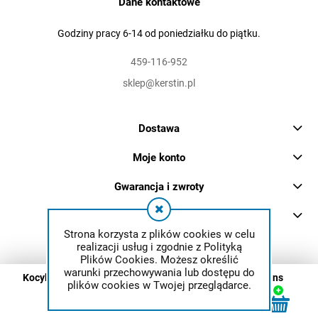
Dane kontaktowe
Godziny pracy 6-14 od poniedziałku do piątku.
459-116-952
sklep@kerstin.pl
Dostawa
Moje konto
Gwarancja i zwroty
O firmie
Strona korzysta z plików cookies w celu
realizacji usług i zgodnie z Polityką
Plików Cookies. Możesz określić
warunki przechowywania lub dostępu do
Kocyk Muślinowy 75 x 100 + podusia Miś Premium - Jeans
plików cookies w Twojej przeglądarce.
© 2026 kerstin.pl. Wszelkie prawa zastrzeżone.
Styl graficzny ShopGadget.pl
Sklep internetowy Shoper.pl