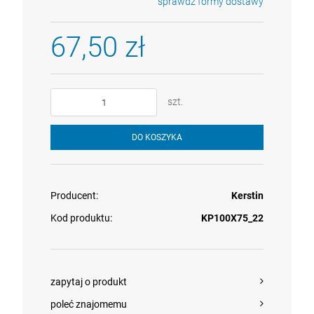
sprawdź formy dostawy
Cena nie zawiera ewentualnych kosztów płatności
67,50 zł
szt.
DO KOSZYKA
Producent:
Kerstin
Kod produktu:
KP100X75_22
zapytaj o produkt
poleć znajomemu