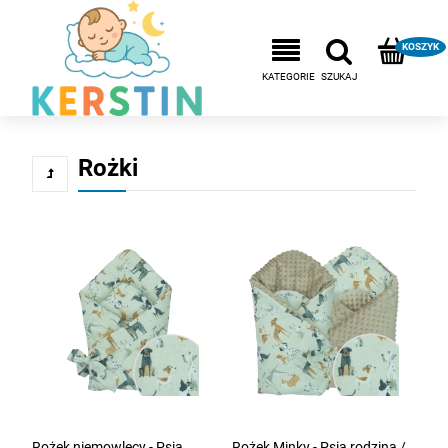
Rożki
Rożek niemowlęcy - Psia
Rożek Minky - Psia rodzina /