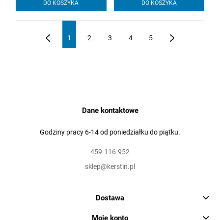
DO KOSZYKA
DO KOSZYKA
1
2
3
4
5
«
»
Dane kontaktowe
Godziny pracy 6-14 od poniedziałku do piątku.
459-116-952
sklep@kerstin.pl
Dostawa
Moje konto