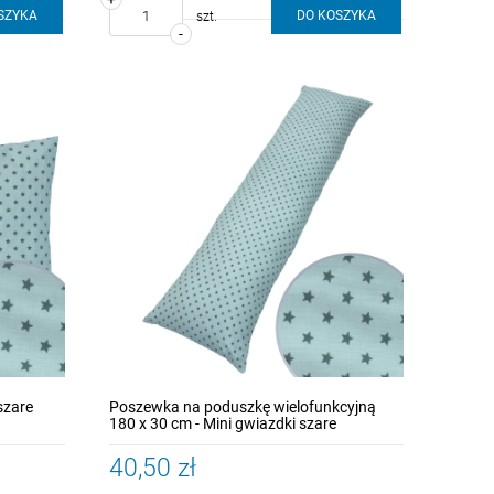
SZYKA
DO KOSZYKA
szt.
-
szare
Poszewka na poduszkę wielofunkcyjną
180 x 30 cm - Mini gwiazdki szare
40,50 zł