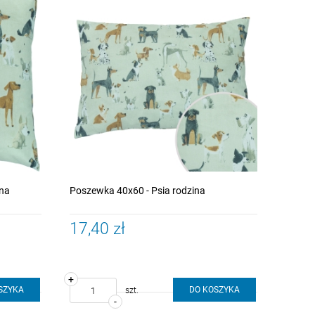
ina
Poszewka 40x60 - Psia rodzina
17,40 zł
+
SZYKA
DO KOSZYKA
szt.
-