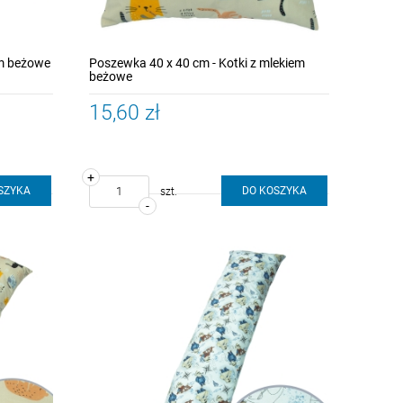
em beżowe
Poszewka 40 x 40 cm - Kotki z mlekiem
beżowe
15,60 zł
+
SZYKA
DO KOSZYKA
szt.
-