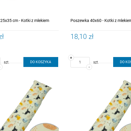
25x35 cm - Kotki z mlekiem
Poszewka 40x60 - Kotki z mleki
zł
18,10 zł
+
DO KOSZYKA
DO KO
szt.
szt.
-
-