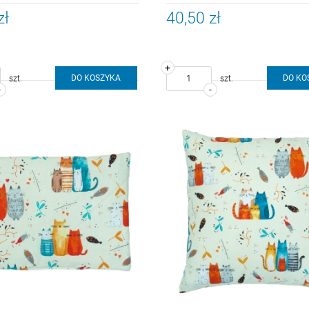
zł
40,50 zł
+
DO KOSZYKA
DO KO
szt.
szt.
-
-