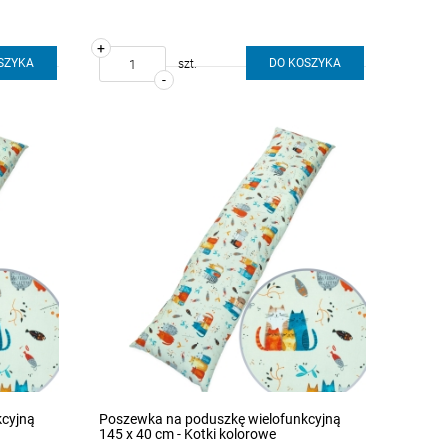
+
SZYKA
DO KOSZYKA
szt.
-
kcyjną
Poszewka na poduszkę wielofunkcyjną
145 x 40 cm - Kotki kolorowe