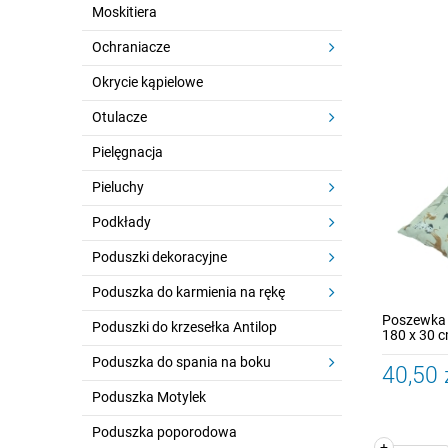
Moskitiera
Ochraniacze
Okrycie kąpielowe
Otulacze
Pielęgnacja
Pieluchy
Podkłady
Poduszki dekoracyjne
Poduszka do karmienia na rękę
Poszewka 
Poduszki do krzesełka Antilop
180 x 30 c
Poduszka do spania na boku
40,50 
Poduszka Motylek
Poduszka poporodowa
+