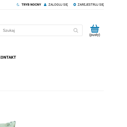
TRYB NOCNY
ZALOGUJ SIĘ
ZAREJESTRUJ SIĘ
(pusty)
KONTAKT