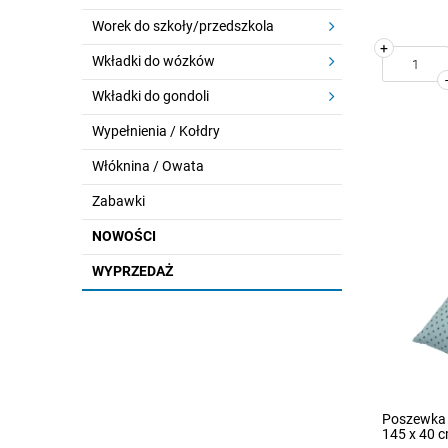
Worek do szkoły/przedszkola
+
Wkładki do wózków
Wkładki do gondoli
Wypełnienia / Kołdry
Włóknina / Owata
Zabawki
NOWOŚCI
WYPRZEDAŻ
Poszewka 
145 x 40 c