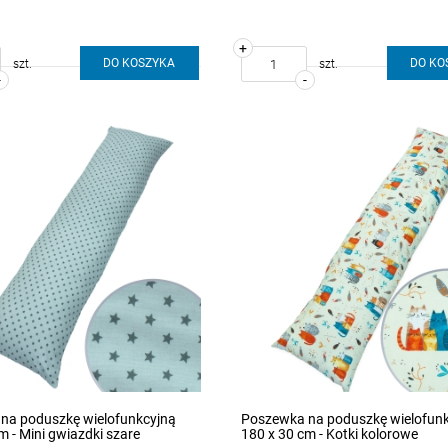
+
DO KOSZYKA
DO KO
szt.
szt.
-
-
na poduszkę wielofunkcyjną
Poszewka na poduszkę wielofun
m - Mini gwiazdki szare
180 x 30 cm - Kotki kolorowe