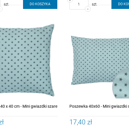
DO KOSZYKA
DO KO
szt.
szt.
-
-
0 x 40 cm - Mini gwiazdki szare
Poszewka 40x60 - Mini gwiazdki 
zł
17,40 zł