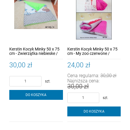
Kerstin Kocyk Minky 50 x 75
Kerstin Kocyk Minky 50 x 75
cm - Zwierzątka niebieske /
cm - My zoo czerwone /
ziel. Minky
Minky fuksja
30,00 zł
24,00 zł
Cena regularna:
30,00 zł
Najniższa cena:
szt.
30,00 zł
DO KOSZYKA
szt.
DO KOSZYKA