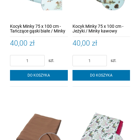
Kocyk Minky 75 x 100 cm -
Kocyk Minky 75 x 100 cm -
Tańczące gąski białe / Minky
Jeżyki / Minky kawowy
szary
40,00 zł
40,00 zł
szt.
szt.
DO KOSZYKA
DO KOSZYKA