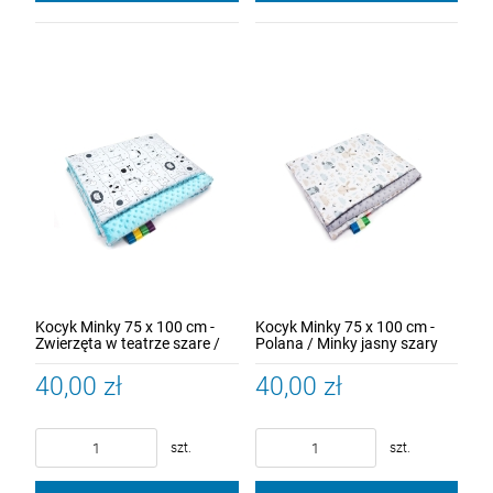
Kocyk Minky 75 x 100 cm -
Kocyk Minky 75 x 100 cm -
Zwierzęta w teatrze szare /
Polana / Minky jasny szary
Minky turkus
40,00 zł
40,00 zł
szt.
szt.