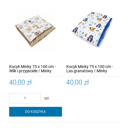
Kocyk Minky 75 x 100 cm -
Kocyk Minky 75 x 100 cm -
Wilk i przyjaciele / Minky
Las granatowy / Minky
kawowy
chabrowy
40,00 zł
40,00 zł
szt.
DO KOSZYKA