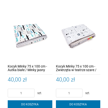
Kocyk Minky 75 x 100 cm -
Kocyk Minky 75 x 100 cm -
Autka białe / Minky jasny
Zwierzęta w teatrze szare /
szary
Minky szary
40,00 zł
40,00 zł
szt.
szt.
DO KOSZYKA
DO KOSZYKA