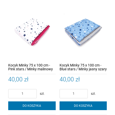
Kocyk Minky 75 x 100 cm -
Kocyk Minky 75 x 100 cm -
Pink stars / Minky malinowy
Blue stars / Minky jasny szary
40,00 zł
40,00 zł
szt.
szt.
DO KOSZYKA
DO KOSZYKA