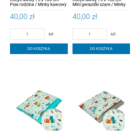
Psia rodzina / Minky kawowy
Mini gwiazdki szare / Minky
szary
40,00 zł
40,00 zł
szt.
szt.
DO KOSZYKA
DO KOSZYKA