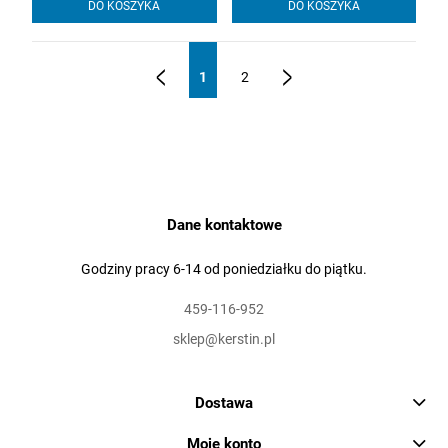
DO KOSZYKA
DO KOSZYKA
1
2
«
»
Dane kontaktowe
Godziny pracy 6-14 od poniedziałku do piątku.
459-116-952
sklep@kerstin.pl
Dostawa
Moje konto